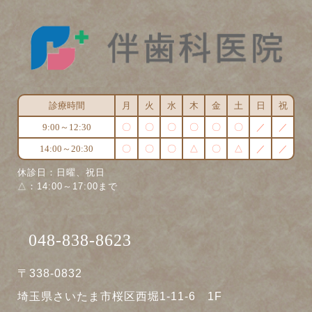
診療時間
月
火
水
木
金
土
日
祝
9:00～12:30
〇
〇
〇
〇
〇
〇
／
／
14:00～20:30
〇
〇
〇
△
〇
△
／
／
休診日：日曜、祝日
△：14:00～17:00まで
048-838-8623
〒338-0832
埼玉県さいたま市桜区西堀1-11-6 1F