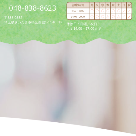
診療時間
月
火
水
木
金
土
日
祝
048-838-8623
〇
〇
〇
〇
〇
〇
／
／
9:00～12:30
〇
〇
〇
△
〇
△
／
／
14:00～20:30
〒338-0832
埼玉県さいたま市桜区西堀1-11-6 1F
休診日：日曜、祝日
△：14:00～17:00まで